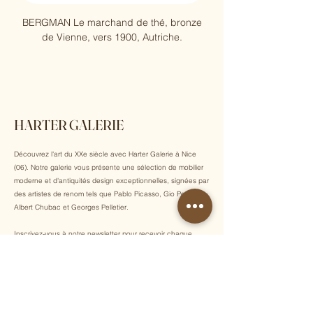
BERGMAN Le marchand de thé, bronze
Pablo Picasso, Arène, 
de Vienne, vers 1900, Autriche.
HARTER GALERIE
Découvrez l'art du XXe siècle avec Harter Galerie à Nice
(06). Notre galerie vous présente une sélection de mobilier
moderne et d'antiquités design exceptionnelles, signées par
des artistes de renom tels que Pablo Picasso, Gio Ponti,
Albert Chubac et Georges Pelletier.
Inscrivez-vous à notre newsletter pour recevoir chaque
semaine nos dernières acquisitions, actualités et
événements exclusifs !
E-mail