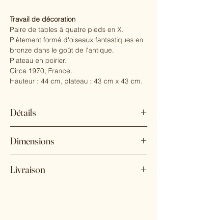
Travail de décoration
Paire de tables à quatre pieds en X.
Piètement formé d'oiseaux fantastiques en
bronze dans le goût de l'antique.
Plateau en poirier.
Circa 1970, France.
Hauteur : 44 cm, plateau : 43 cm x 43 cm.
Détails
État : Très bon état
Dimensions
Matériaux et techniques : Bois de poirier et
bronze
Hauteur : 44 cm
Lieu d'origine : France
Livraison
Plateau : 43 cm x 43 cm
Date de fabrication : 1970
Expédition sur devis.