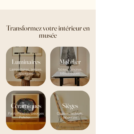
Transformez votre intérieur en
musée
Luminaires
Mobilier
Lampadaires, lampes,
Tables, armoires,
appliques
bibliothèques
Céramiques
Sièges
Pablo Picasso, Georges
Chaises, fauteuils,
Pelletier...
tabourets