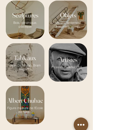
Sculptures
Objets
Bois, céramique,
Miroirs, lanternes,
plastique
cendriers, vases
Tableaux
Artistes
Jean Da Milano, Bram
Picasso, Pelletier, Dalí...
Bogart...
Albert Chubac
Figure majeure de l'Ecole
de Nice...