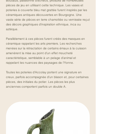
Boutaud, passionné d'échecs, produira de nombreuses
pièces de jeu en utilisant cette technique. Les vases et
poteries à couverte bleu mat grattée furent inspirés par les
céramiques antiques découvertes en Bourgogne. Une
vaste série de pièces en terre chamottée ou vernissée reçut
des décors graphiques d'inspiration ethnique, inca ou
aztèque.
Parallèlement à ces pièces furent créés des masques en
céramique rappelant les arts premiers. Les recherches
menées sur la rétractation de certains émaux à la cuisson
amenèrent la mise au point d'un effet moucheté
caractéristique, semblable à un pelage d'animal et
rappelant les nuances des paysages de l'Yonne.
Toutes les poteries d'Accolay portent une signature en
creux, parfois accompagnée d'un blason et, pour certaines
pièces, des initiales du potier. Les pièces les plus
anciennes comportent parfois un double A.