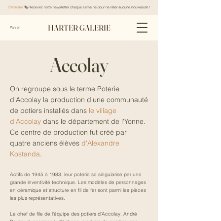
S'inscrire
🗞️ Recevez notre newsletter chaque semaine pour ne rater aucune nouveauté !
HARTER GALERIE
Panier
Accolay
On regroupe sous le terme Poterie
d'Accolay la production d'une communauté
de potiers installés dans
le village
d'Accolay
dans le département de l'Yonne.
Ce centre de production fut créé par
quatre anciens élèves
d'Alexandre
Kostanda
.
Actifs de 1945 à 1983, leur poterie se singularise par une
grande inventivité technique. Les modèles de personnages
en céramique et structure en fil de fer sont parmi les pièces
les plus représentatives.
Le chef de file de l'équipe des potiers d'Accolay, André