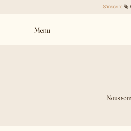
S'inscrire
🗞️
Menu
Nous somm