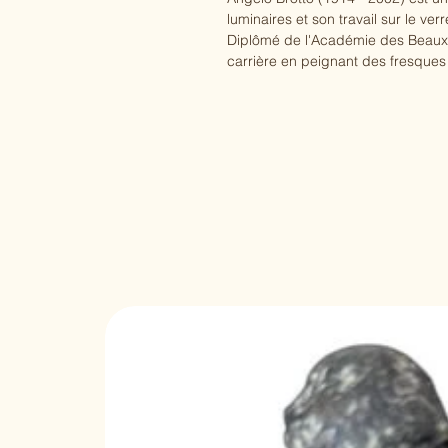
luminaires et son travail sur le verr
Diplômé de l'Académie des Beaux
carrière en peignant des fresqu
ministère italien des Affaires étran
Mais son succès vient surtout de 
années 1960 et 1970.
Il a conçu de nombreux luminaires
Ses lampes aux formes modernes, 
rencontré un grand succès, rompa
fabrication du verre à Murano.
Angelo Brotto a ensuite participé
créations, résolument atypiques e
exposées.