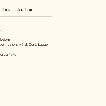
sions
Livraison
otto
ia
 Modern
ues : Laiton, Métal, Doré, Laqué
 circa 1970