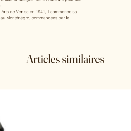
e.
-Arts de Venise en 1941, il commence sa
es au Monténégro, commandées par le
gères.
sa collaboration avec Esperia dans les
 pour le verrier de Murano.
ludiques et artistiques ont rapidement
Articles similaires
nt avec les méthodes traditionnelles de
 à de nombreuses Biennales et ses
t contemporaines, sont régulièrement