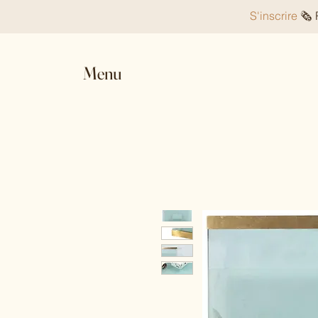
S'inscrire
🗞️
Menu