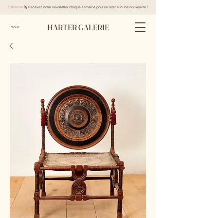
S'inscrire
🗞️ Recevez notre newsletter chaque semaine pour ne rater aucune nouveauté !
HARTER GALERIE
Panier