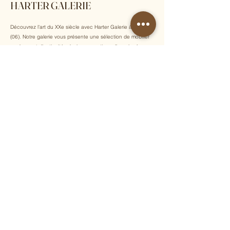
HARTER GALERIE
Découvrez l'art du XXe siècle avec Harter Galerie à Nice
(06). Notre galerie vous présente une sélection de mobilier
moderne et d'antiquités design exceptionnelles, signées par
des artistes de renom tels que Pablo Picasso, Gio Ponti,
Albert Chubac et Georges Pelletier.
Inscrivez-vous à notre newsletter pour recevoir chaque
semaine nos dernières acquisitions, actualités et
événements exclusifs !
E-mail
Envoyer
Accueil
Luminaires