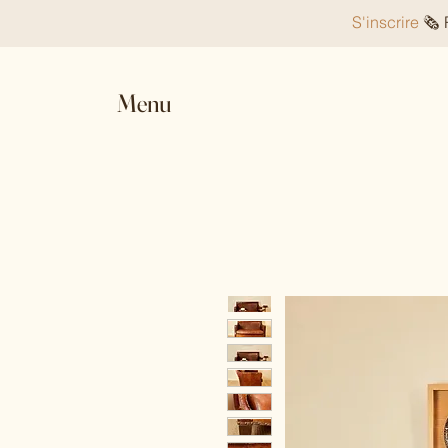
S'inscrire
🗞️
Menu