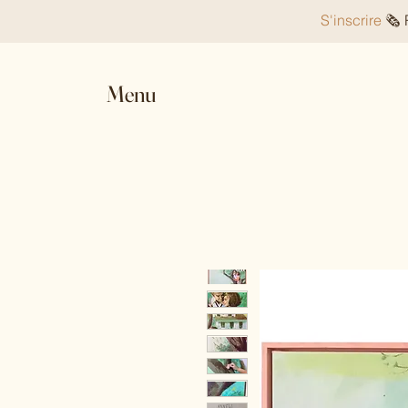
S'inscrire
🗞️
Menu