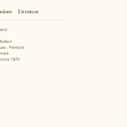
sions
Livraison
trand
 Modern
ues : Peinture
emark
 circa 1970