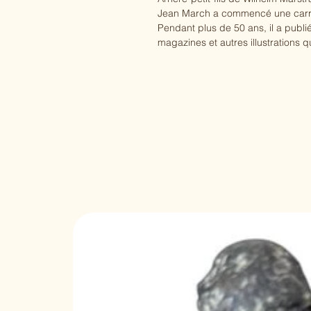
Jean March a commencé une carrièr
Pendant plus de 50 ans, il a publ
magazines et autres illustrations 
Ces modèles dans un style unique
Norman Rockwell conservateur mais 
Nord.
Ses gouaches originales remonten
quotidienne, avec des personnage
des lecteurs de rêves.
Aux côtés de cet illustrateur acrr
compositions néo-suréalistes repr
scènes érotiques comme le Marst
Deux personnalités différentes da
d'artiste ne mélangeant pas les g