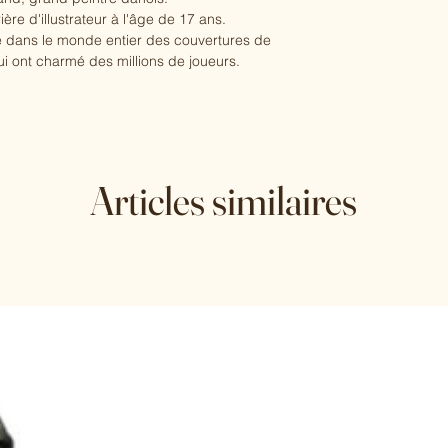
e d'illustrateur à l'âge de 17 ans.
ié dans le monde entier des couvertures de
qui ont charmé des millions de joueurs.
 à Jac Mas souvent plus proche du
la personnalité de l'artiste de l'école du
t à 50 ans avec des scènes de la vie
s jeunes, beaux, heureux, amoureux, avec
Articles similaires
ière, il commence à peindre de grandes
ésentant des jeux de massacre et des
rand.
ns le même individu, une double vie
enres.