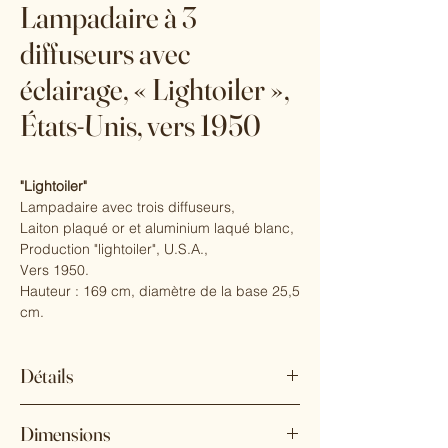
Lampadaire à 3
diffuseurs avec
éclairage, « Lightoiler »,
États-Unis, vers 1950
"Lightoiler"
Lampadaire avec trois diffuseurs,
Laiton plaqué or et aluminium laqué blanc,
Production "lightoiler", U.S.A.,
Vers 1950.
Hauteur : 169 cm, diamètre de la base 25,5
cm.
Détails
Constructeur : Lightolier
Dimensions
État : Bon état