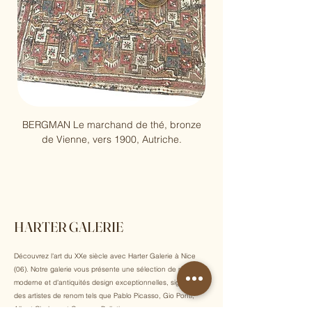
BERGMAN Le marchand de thé, bronze
Pablo Picasso, Arène, 
de Vienne, vers 1900, Autriche.
HARTER GALERIE
Découvrez l'art du XXe siècle avec Harter Galerie à Nice
(06). Notre galerie vous présente une sélection de mobilier
moderne et d'antiquités design exceptionnelles, signées par
des artistes de renom tels que Pablo Picasso, Gio Ponti,
Albert Chubac et Georges Pelletier.