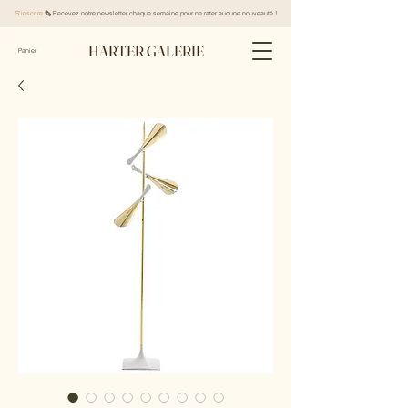
S'inscrire
🗞️ Recevez notre newsletter chaque semaine pour ne rater aucune nouveauté !
HARTER GALERIE
Panier