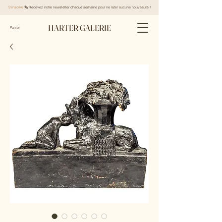
S'inscrire
🗞️ Recevez notre newsletter chaque semaine pour ne rater aucune nouveauté !
HARTER GALERIE
Panier