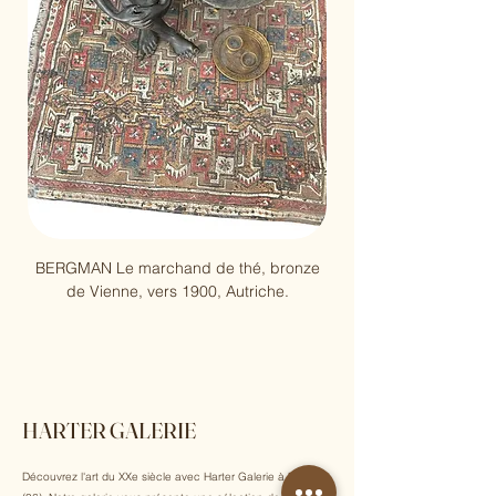
BERGMAN Le marchand de thé, bronze
Pablo Picasso, Arène, 
de Vienne, vers 1900, Autriche.
HARTER GALERIE
Découvrez l'art du XXe siècle avec Harter Galerie à Nice