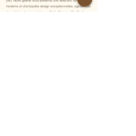
(06). Notre galerie vous présente une sélection de mobilier
moderne et d'antiquités design exceptionnelles, signées par
des artistes de renom tels que Pablo Picasso, Gio Ponti,
Albert Chubac et Georges Pelletier.
Inscrivez-vous à notre newsletter pour recevoir chaque
semaine nos dernières acquisitions, actualités et
événements exclusifs !
E-mail
Envoyer
Accueil
Luminaires
Galerie d'art
Mobilier
Albert Chubac
Céramiques
Artistes
Sièges