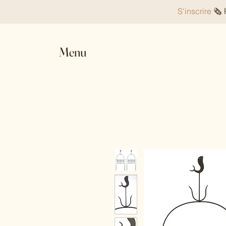
S'inscrire
🗞️
Menu