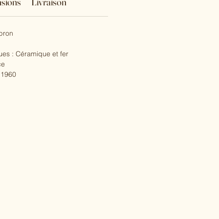
sions
Livraison
pron
ues : Céramique et fer
ce
: 1960