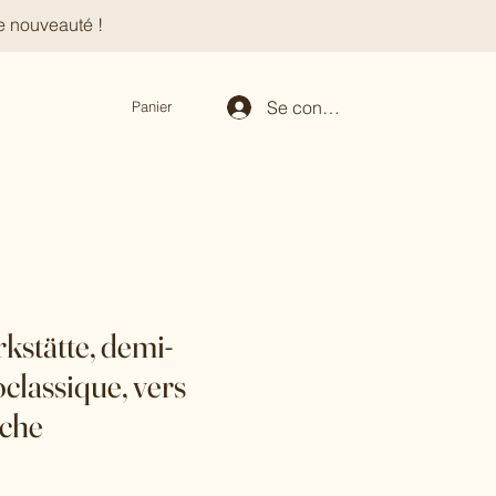
e nouveauté !
Se connecter
Panier
stätte, demi-
classique, vers
iche