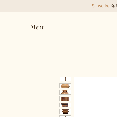
S'inscrire
🗞️
Menu