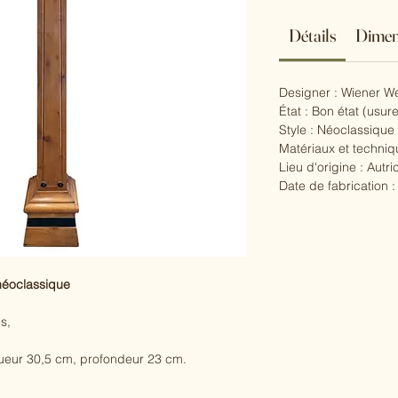
Détails
Dimen
Designer : Wiener We
État : Bon état (usure
Style : Néoclassique
Matériaux et techniq
Lieu d'origine : Autri
Date de fabrication :
néoclassique
s,
ueur 30,5 cm, profondeur 23 cm.