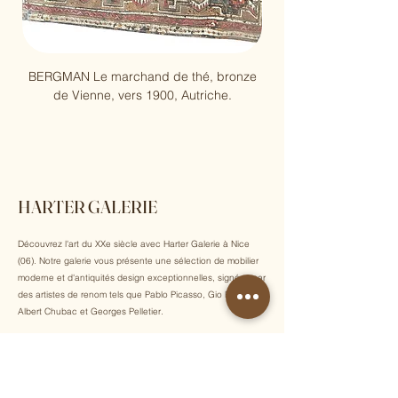
BERGMAN Le marchand de thé, bronze
Pablo Picasso, Arène, 
de Vienne, vers 1900, Autriche.
HARTER GALERIE
Découvrez l'art du XXe siècle avec Harter Galerie à Nice
(06). Notre galerie vous présente une sélection de mobilier
moderne et d'antiquités design exceptionnelles, signées par
des artistes de renom tels que Pablo Picasso, Gio Ponti,
Albert Chubac et Georges Pelletier.
Inscrivez-vous à notre newsletter pour recevoir chaque
semaine nos dernières acquisitions, actualités et
événements exclusifs !