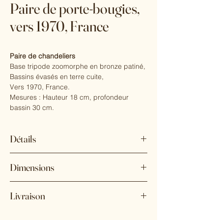
Paire de porte-bougies,
vers 1970, France
Paire de chandeliers
Base tripode zoomorphe en bronze patiné,
Bassins évasés en terre cuite,
Vers 1970, France.
Mesures : Hauteur 18 cm, profondeur
bassin 30 cm.
Détails
Vendu en tant que : Lot de 2
Dimensions
État : Bon état (usure conforme à l'âge et à
l'utilisation)
Hauteur : 18 cm
Style : Mid-Century Modern
Livraison
Diamètre : 30 cm
Matériaux et techniques : Bronze, Terre
cuite
Expédition sur devis.
Lieu d'origine : France