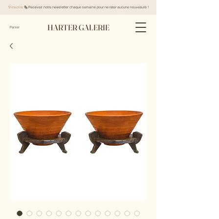
S'inscrire
🗞️ Recevez notre newsletter chaque semaine pour ne rater aucune nouveauté !
HARTER GALERIE
Panier