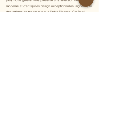
(06). Notre galerie vous présente une sélection de mobilier
moderne et d'antiquités design exceptionnelles, signées par
des artistes de renom tels que Pablo Picasso, Gio Ponti,
Albert Chubac et Georges Pelletier.
Inscrivez-vous à notre newsletter pour recevoir chaque
semaine nos dernières acquisitions, actualités et
événements exclusifs !
E-mail
Envoyer
Accueil
Luminaires
Galerie d'art
Mobilier
Albert Chubac
Céramiques
Artistes
Sièges