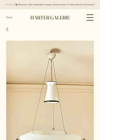
S'inscrire
🗞️ Recevez notre newsletter chaque semaine pour ne rater aucune nouveauté !
HARTER GALERIE
Panier