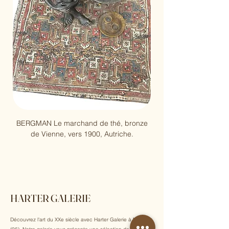
BERGMAN Le marchand de thé, bronze
Pablo Picasso, Arène, 
de Vienne, vers 1900, Autriche.
HARTER GALERIE
Découvrez l'art du XXe siècle avec Harter Galerie à Nice