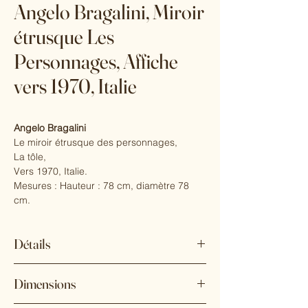
Angelo Bragalini, Miroir
étrusque Les
Personnages, Affiche
vers 1970, Italie
Angelo Bragalini
Le miroir étrusque des personnages,
La tôle,
Vers 1970, Italie.
Mesures : Hauteur : 78 cm, diamètre 78
cm.
Détails
Designer : Angelo Bragalini
Dimensions
État : Bon état
Style : Mid-Century Modern