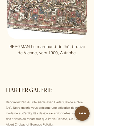
BERGMAN Le marchand de thé, bronze
Pablo Picasso, Arène, 
de Vienne, vers 1900, Autriche.
HARTER GALERIE
Découvrez l'art du XXe siècle avec Harter Galerie à Nice
(06). Notre galerie vous présente une sélection de mobilier
moderne et d'antiquités design exceptionnelles, signées par
des artistes de renom tels que Pablo Picasso, Gio Ponti,
Albert Chubac et Georges Pelletier.