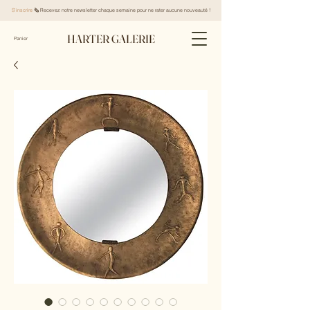
S'inscrire
🗞️ Recevez notre newsletter chaque semaine pour ne rater aucune nouveauté !
HARTER GALERIE
Panier