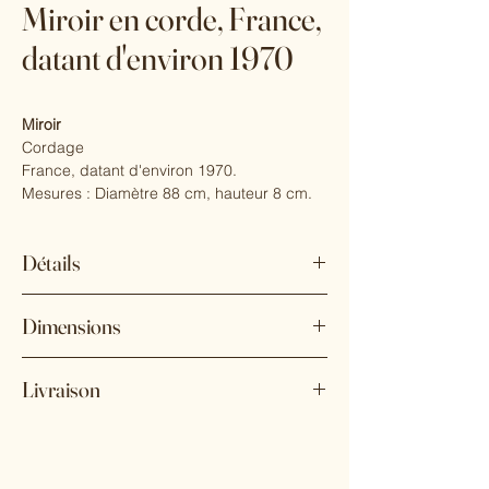
Miroir en corde, France,
datant d'environ 1970
Miroir
Cordage
France, datant d'environ 1970.
Mesures : Diamètre 88 cm, hauteur 8 cm.
Détails
État : Bon état (usure conforme à l'âge et à
Dimensions
l'utilisation)
Style : Mid-Century Modern
Hauteur : 8 cm
Matériaux et techniques : Corde
Livraison
Diamètre : 88 cm
Lieu d'origine : France
Date de fabrication : circa 1970
Expédition sur devis.