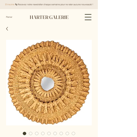
S'inscrire
🗞️ Recevez notre newsletter chaque semaine pour ne rater aucune nouveauté !
HARTER GALERIE
Panier