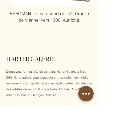
BERGMAN Le marchand de thé, bronze
Pablo Picasso, Arène, 
de Vienne, vers 1900, Autriche.
HARTER GALERIE
Découvrez l'art du XXe siècle avec Harter Galerie à Nice
(06). Notre galerie vous présente une sélection de mobilier
moderne et d'antiquités design exceptionnelles, signées par
des artistes de renom tels que Pablo Picasso, Gio Ponti,
Albert Chubac et Georges Pelletier.
Inscrivez-vous à notre newsletter pour recevoir chaque
semaine nos dernières acquisitions, actualités et
événements exclusifs !
E-mail