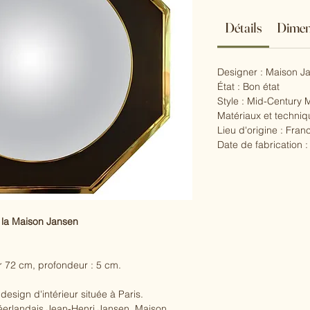
Détails
Dimen
Designer : Maison J
État : Bon état
Style : Mid-Century
Matériaux et techniq
Lieu d'origine : Fran
Date de fabrication :
e la Maison Jansen
r 72 cm, profondeur : 5 cm.
sign d'intérieur située à Paris.
néerlandais Jean-Henri Jansen. Maison