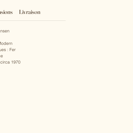
sions
Livraison
ansen
 Modern
ues : Fer
ce
 circa 1970