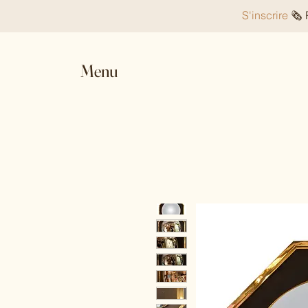
S'inscrire
🗞️
Menu