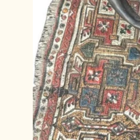
1965 : Chapelle St Esprit Valb
Prix :
1983 : New-York - Médaille d'ar
1983 : St Raphaël - 1er Grand P
1982 : Paris - Salon des artiste
1980 : Paris - Grand Prix Signa