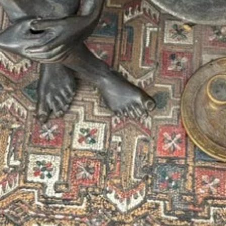
onne
gent - Art Expo
rix International des Arts Plastiques
s français
ture.