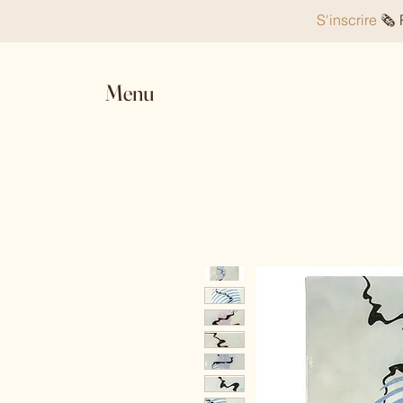
S'inscrire
🗞️
Menu