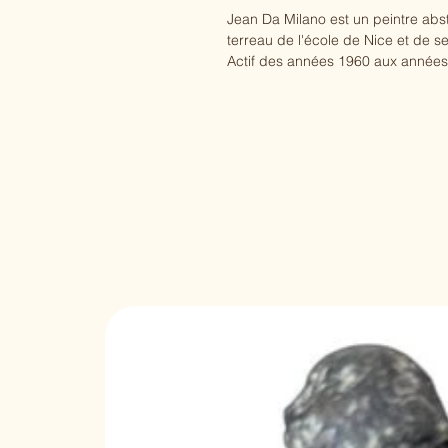
Jean Da Milano est un peintre abstr
terreau de l'école de Nice et de se
Actif des années 1960 aux années 
redécouvertes par la Galerie HART
valeur.
Selon Agnès Roux, secrétaire honor
partie de ces peintres modestes q
côtés de leurs contemporains. Dans
astral se transforme progressivemen
devient faussement peinture et inv
ne donne pas à l'œuvre la plénitud
puissant du spectateur engendre l
peinture cosmogonique imprégnée d
On observe en effet dans son trav
peinture presque cosmique dans le
qualifier d'"implosions" dans les a
sur le papier et le relief pictural.
Selon Georges Braque " Tout le mon
même créateur, c'est la manière de 
Expositions personnelles :