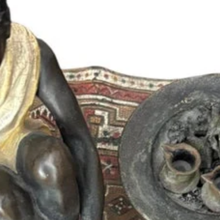
ir Nice
nt-Paul-de-Vence
ction
Nice
de Vallauris
des Pénitents à Péone
t Art Expo New York
gnan Nice et Musée de la Salle Marine
 Nice
e Nice et Galerie Salmon Nice
ngevin Biot