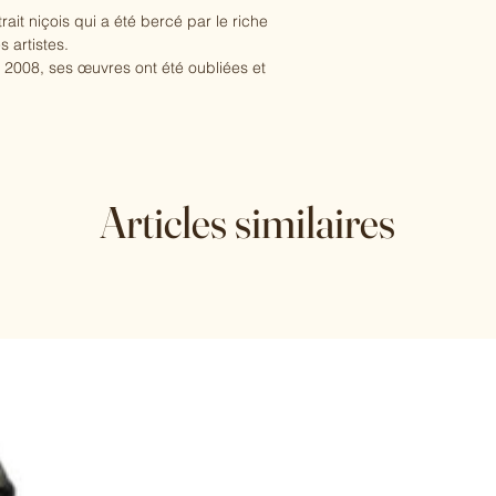
ait niçois qui a été bercé par le riche
s artistes.
2008, ses œuvres ont été oubliées et
ER, qui met aujourd'hui sa touche en
aire à la Culture, "Jean Da Milano fait
ui ont su développer l'abstraction aux
 un monde infini, l'objet cinétique sur fond
Articles similaires
t en un relief pictural, où le tableau
isiblement papier. L'humilité de ses formats
e qu'elle mérite. Mais le regard tout-
es sentiments et les sensations d'une
'universalité ".
ail une évolution qui commence par une
s années 70, puis ce que l'on pourrait
nnées 80 et enfin, une véritable recherche
 dans les années 2000.
de est créateur, le spectateur est lui-
voir qui donne vie à l'objet. "