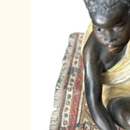
1992 : Galerie d'or de Nice
1988 : Acropolis Nice
1982 : Galerie municipale Reno
1977 : Musée municipal de Sai
Expositions collectives :
1992 : Galerie d'or
1991 : Galerie d'or
1990 : Golden Gallery - Art Jon
1989 : Centre universitaire de 
1987 : Acropolis
1985 : Chapelle de la Miséricor
1984 : CIAC Paris et Chapelle 
1983 : Art Expo Dallas Texas e
1980 : Galerie Waterlot Nice
1971 : Necrolium Nice
1970 : Maison de la Culture Ma
Nice
1969 : Galerie Le Nombre d'Or
1968 : Musée de la Salle Marin
1966 : Groupe scolaire Paul La