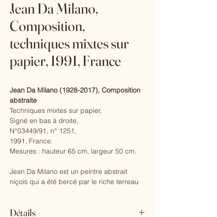
Jean Da Milano,
Composition,
techniques mixtes sur
papier, 1991, France
Jean Da Milano (1928-2017), Composition
abstraite
Techniques mixtes sur papier,
Signé en bas à droite,
N°03449/91, n° 1251,
1991, France.
Mesures : hauteur 65 cm, largeur 50 cm.
Jean Da Milano est un peintre abstrait
niçois qui a été bercé par le riche terreau
de l'école de Nice et de ses artistes.
Actif des années 1960 aux années 2008,
Détails
ses œuvres ont été oubliées et