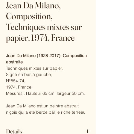
Jean Da Milano,
Composition,
Techniques mixtes sur
papier, 1974, France
Jean Da Milano (1928-2017), Composition
abstraite
Techniques mixtes sur papier,
Signé en bas à gauche,
N°854-74,
1974, France.
Mesures : Hauteur 65 cm, largeur 50 cm.
Jean Da Milano est un peintre abstrait
niçois qui a été bercé par le riche terreau
de l'école de Nice et de ses artistes.
Actif des années 1960 aux années 2008,
Détails
ses œuvres ont été oubliées et