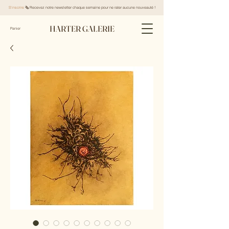
S'inscrire
🗞️ Recevez notre newsletter chaque semaine pour ne rater aucune nouveauté !
HARTER GALERIE
Panier